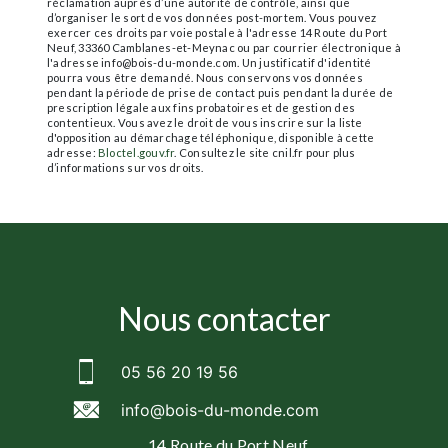
réclamation auprès d’une autorité de contrôle, ainsi que
d’organiser le sort de vos données post-mortem. Vous pouvez
exercer ces droits par voie postale à l'adresse 14 Route du Port
Neuf, 33360 Camblanes-et-Meynac ou par courrier électronique à
l'adresse info@bois-du-monde.com. Un justificatif d'identité
pourra vous être demandé. Nous conservons vos données
pendant la période de prise de contact puis pendant la durée de
prescription légale aux fins probatoires et de gestion des
contentieux. Vous avez le droit de vous inscrire sur la liste
d'opposition au démarchage téléphonique, disponible à cette
adresse:
Bloctel.gouv.fr
. Consultez le site cnil.fr pour plus
d’informations sur vos droits.
Nous contacter
05 56 20 19 56
info@bois-du-monde.com
14 Route du Port Neuf